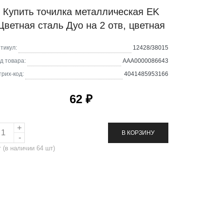
Купить точилка металлическая EK
Цветная сталь Дуо на 2 отв, цветная
тикул:
12428/38015
д товара:
AAA0000086643
рих-код:
4041485953166
62 ₽
В КОРЗИНУ
т
(в наличии
64
шт)