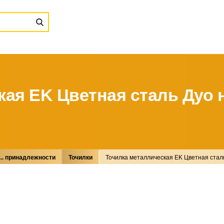
ая EK Цветная сталь Дуо н
.. принадлежности
Точилки
Точилка металлическая EK Цветная сталь