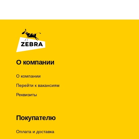
t
t
i
i
t
t
y
y
О компании
О компании
Перейти к вакансиям
Реквизиты
Покупателю
Оплата и доставка