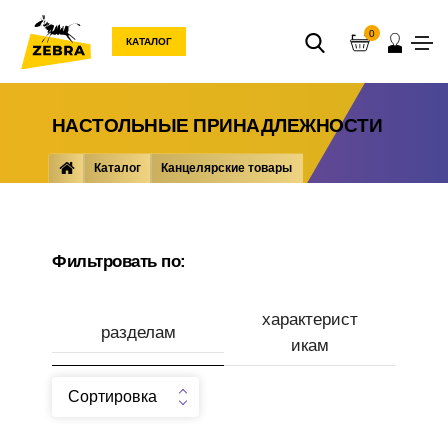
0
КАТАЛОГ
НАСТОЛЬНЫЕ ПРИНАДЛЕЖНОСТИ
Каталог
Канцелярские товары
Настольные принадлежности
Фильтровать по:
характерист
разделам
икам
Сортировка
Производитель
Подставка настольная
Подставка настольная