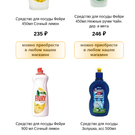
поступлении товара.
поступлении товара.
Нэфис
@
@
Чай, кофе, посуда
Россия
Средство для посуды Фейри
Средство для посуды Фейри
450мл Нежные ручки Чайн.
450мл Сочный лимон
дер. и мята
235 ₽
246 ₽
можно приобрести
можно приобрести
в любом нашем
в любом нашем
магазине
магазине
Средство для посуды
Средство для посуды
Фейри 900 мл Сочный
Золушка, асс 500мл
лимон
.
шт
6
Можно заказать
.
шт
15
Можно заказать
Нужно больше? Оставьте
Нужно больше? Оставьте
email, сообщим вам о
email, сообщим вам о
поступлении товара.
поступлении товара.
@
@
Средство для посуды Фейри
Средство для посуды
900 мл Сочный лимон
Золушка, асс 500мл