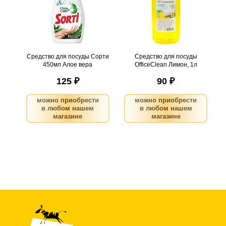
Нужно больше? Оставьте
Нужно больше? Оставьте
email, сообщим вам о
email, сообщим вам о
поступлении товара.
поступлении товара.
@
@
Средство для посуды Сорти
Средство для посуды
450мл Алое вера
OfficeClean Лимон, 1л
125 ₽
90 ₽
можно приобрести
можно приобрести
в любом нашем
в любом нашем
магазине
магазине