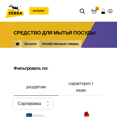
0
КАТАЛОГ
СРЕДСТВО ДЛЯ МЫТЬЯ ПОСУДЫ
Каталог
Хозяйственные товары
Бытовая химия
Средство для мытья посуды
Фильтровать по:
характерист
разделам
икам
Сортировка
Производитель
Средство для посуды
Средство для посуды