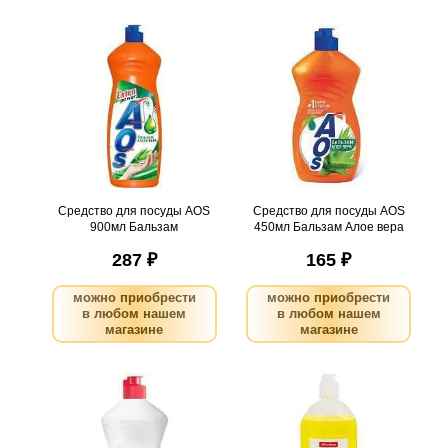
Средство для посуды AOS
Средство для посуды AOS
900мл Бальзам
450мл Бальзам Алое вера
.
шт
9
Можно заказать
.
шт
11
Можно заказать
Нужно больше? Оставьте
Нужно больше? Оставьте
email, сообщим вам о
email, сообщим вам о
поступлении товара.
поступлении товара.
@
@
Средство для посуды AOS
Средство для посуды AOS
900мл Бальзам
450мл Бальзам Алое вера
287 ₽
165 ₽
можно приобрести
можно приобрести
в любом нашем
в любом нашем
магазине
магазине
Средство для посуды
Средство для посуды
Сорти 450мл Алое вера
OfficeClean Лимон, 1л
.
шт
16
Можно заказать
.
шт
11
Можно заказать