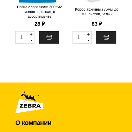
@
Папка с завязками 300г/м2
Короб архивный 75мм, до
мелов., цветная, в
700 листов, белый
ассортименте
28 ₽
83 ₽
+
+
Q
Q
-
-
u
u
a
a
n
n
t
t
i
i
t
t
y
y
О компании