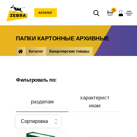
0
КАТАЛОГ
ПАПКИ КАРТОННЫЕ АРХИВНЫЕ
Каталог
Канцелярские товары
Папки ... документов
Папки картонные архивные
Фильтровать по:
характерист
разделам
икам
Сортировка
Производитель
Короб архивный 70мм, до
Папка для бумаг с