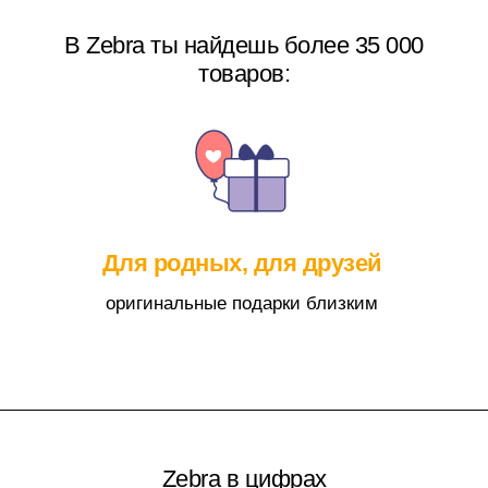
В Zebra ты найдешь более 35 000
товаров:
Реализуй свой потенциал
товары для творческих людей
ухо
Zebra в цифрах