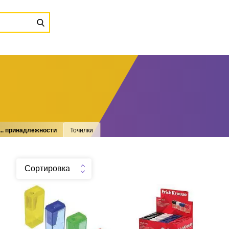
.. принадлежности
Точилки
Сортировка
Точилка с контейнером,
Точилка пластиковая ЕК
ассорти
Волна Дуо, Классика на 2
E
отв, с контейн.
.
шт
36
Можно заказать
Нужно больше? Оставьте
.
шт
15
Можно заказать