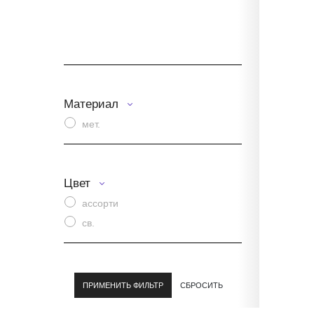
Материал
мет.
Цвет
ассорти
св.