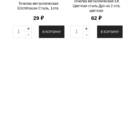
Точилка металлическая EK
Точилка металлическая
Цветная сталь Дуо на 2 отв,
ErichKrause Сталь, 1отв.
цветная
29 ₽
62 ₽
+
+
Q
Q
В КОРЗИНУ
В КОРЗИНУ
-
-
u
u
a
a
n
n
t
t
i
i
t
t
y
y