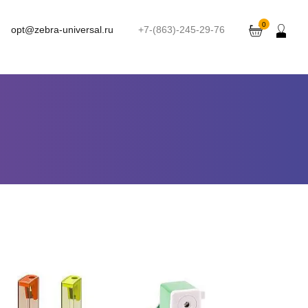
0
opt@zebra-universal.ru
+7-(863)-245-29-76
Точилка пластиковая
Точилка механическая
richKrause Сити, на 1 отв, с
ЕrichКrause 1отв
контейнером
.
шт
4
Можно заказать
.
шт
7
Можно заказать
Нужно больше? Оставьте