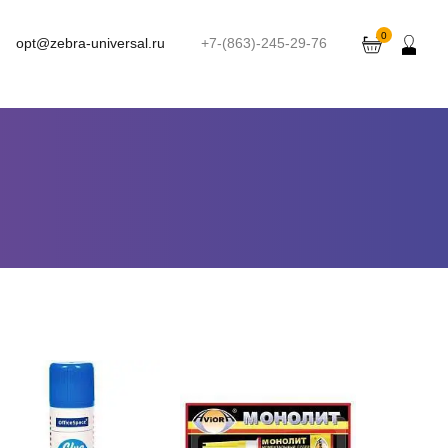
0
opt@zebra-universal.ru
+7-(863)-245-29-76
Клей-карандаш OfficeSpace
Суперклей Монолит Aviora ,
15г
3гр
.
шт
1
Можно заказать
.
шт
4
Можно заказать
Нужно больше? Оставьте
Нужно больше? Оставьте