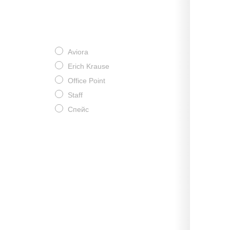
Aviora
Erich Krause
Office Point
Staff
Спейс