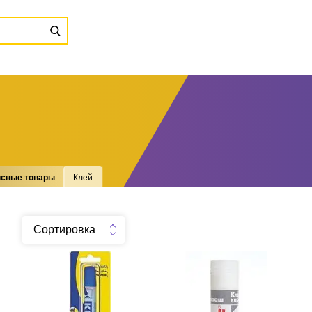
сные товары
Клей
Сортировка
Клей жидкий Office Point
Клей-карандаш Staff 15гр
50мл в блистере
.
шт
38
Можно заказать
.
шт
178
Можно заказать
Нужно больше? Оставьте
Нужно больше? Оставьте
email, сообщим вам о