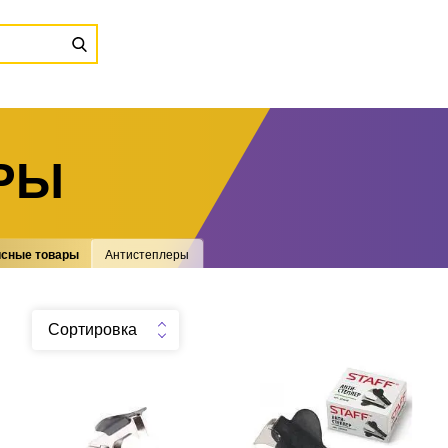
РЫ
сные товары
Антистеплеры
Сортировка
Антистеплер ЕrichКrause с
Антистеплер STAFF Эконом
фиксатором, ассорти
черный
.
шт
22
Можно заказать
.
шт
16
Можно заказать
Нужно больше? Оставьте
Нужно больше? Оставьте