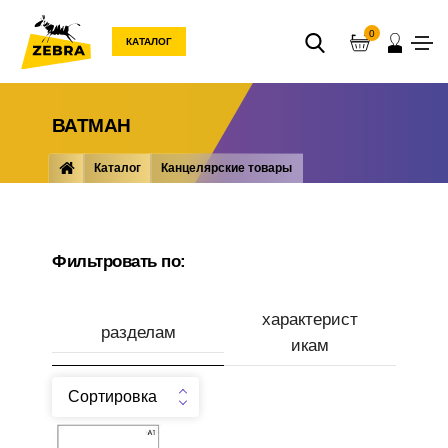
0
КАТАЛОГ
ВАТМАН
Каталог
Канцелярские товары
Бумажная продукция
Ватман
Фильтровать по:
характерист
разделам
икам
Сортировка
Производитель
Ватман А1 (610х860мм),