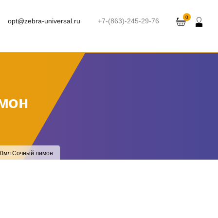
0
opt@zebra-universal.ru
+7-(863)-245-29-76
мон
50мл Сочный лимон