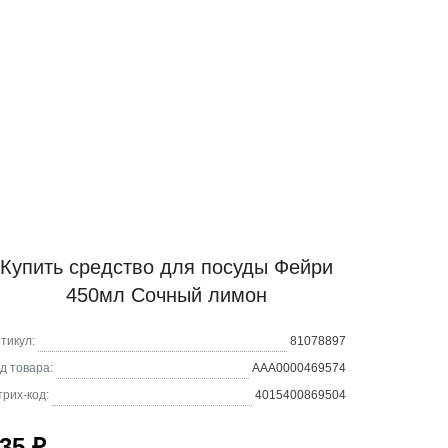
Купить средство для посуды Фейри
450мл Сочный лимон
тикул:
81078897
д товара:
AAA0000469574
рих-код:
4015400869504
35 ₽