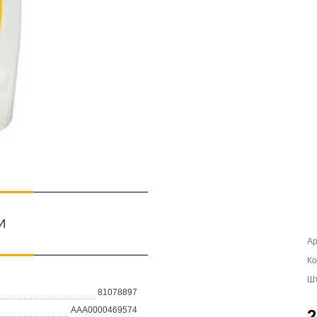
И
Ар
Ко
Шт
81078897
AAA0000469574
2